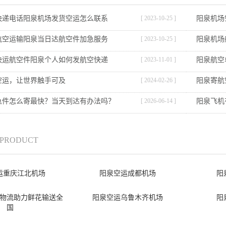
快递电话阳泉机场发货空运怎么联系
[ 2023-10-25 ]
阳泉机场
航空运输阳泉当日达航空件加急服务
[ 2023-10-25 ]
阳泉机场
快运航空件阳泉个人如何发航空快递
[ 2023-11-01 ]
阳泉航空
空运，让世界触手可及
[ 2024-02-26 ]
阳泉寄航
急件怎么寄最快？当天到达有办法吗？
[ 2026-06-14 ]
阳泉飞机
/ PRODUCT
运重庆江北机场
阳泉空运成都机场
阳
物流助力鲜花输送全
阳泉空运乌鲁木齐机场
阳
国