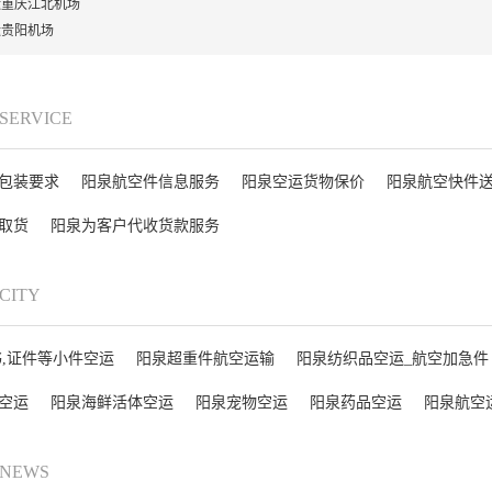
运重庆江北机场
运贵阳机场
 SERVICE
包装要求
阳泉航空件信息服务
阳泉空运货物保价
阳泉航空快件
取货
阳泉为客户代收货款服务
 CITY
书,证件等小件空运
阳泉超重件航空运输
阳泉纺织品空运_航空加急件
空运
阳泉海鲜活体空运
阳泉宠物空运
阳泉药品空运
阳泉航空
 NEWS