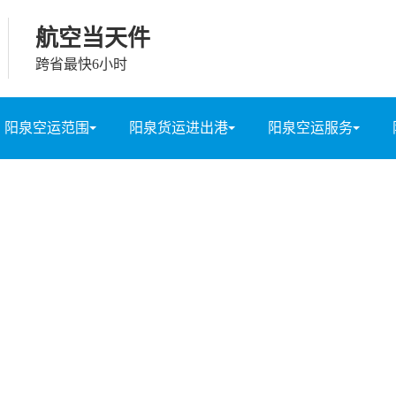
航空当天件
跨省最快6小时
阳泉空运范围
阳泉货运进出港
阳泉空运服务