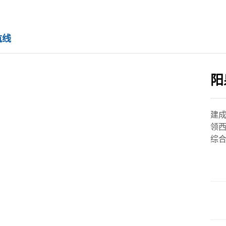
航线
阳
建
领
综合