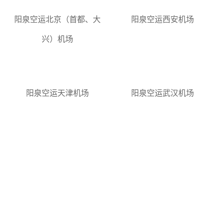
阳泉空运西安机场
阳泉空运北京（首都、大
兴）机场
阳泉空运天津机场
阳泉空运武汉机场
航空货运当日达
合作伙伴
客户对我们的肯定是我们前进的动力及方向，以客为本竭尽全力满足客户多样
化的需求，我们在不断努力!