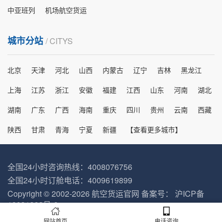
中亚班列
机场航空货运
城市分站
/ CITYS
北京
天津
河北
山西
内蒙古
辽宁
吉林
黑龙江
上海
江苏
浙江
安徽
福建
江西
山东
河南
湖北
湖南
广东
广西
海南
重庆
四川
贵州
云南
西藏
陕西
甘肃
青海
宁夏
新疆
【查看更多城市】
全国24小时咨询热线：4008076756
全国24小时订舱电话：4009619899
Copyright © 2002-2026
航空货运官网
备案号：
沪ICP备
18031382号-6
网站首页
电话咨询