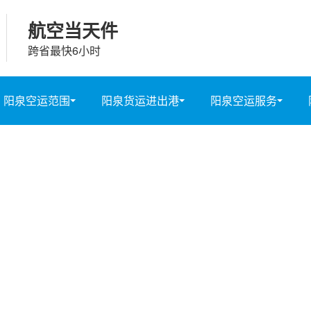
航空当天件
跨省最快6小时
阳泉空运范围
阳泉货运进出港
阳泉空运服务