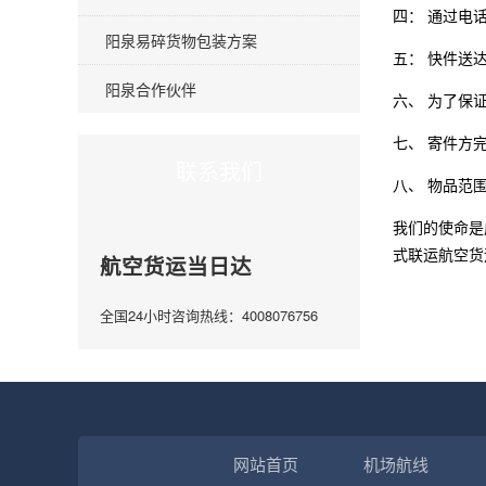
四： 通过电
阳泉易碎货物包装方案
五： 快件送
阳泉合作伙伴
六、 为了保
七、 寄件方
联系我们
八、 物品范
我们的使命是
式联运航空货
航空货运当日达
全国24小时咨询热线：4008076756
网站首页
机场航线