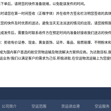
话下单后，请将您的快件准备就绪，以免耽误发件的时间。
达时请您在第一时间签收（正楷字体）并在收件方签名栏注明您签收的具体时间
证您的快件及时优质的送达，避免当天无法派送的情况的出现，请您按照
完成发件后，需要及时联系收件方在预定时间内准备好接收我们送达的快
围：拒收有价证券、现金、黄金首饰、证件、毒品、易燃易爆、不明粉末
成为国内客户首选的航空货物运输及物流解决方案供应商。为达致目标,
运业务/我们以满足客户的需求为己任,积极进取,在空运物流运输上为您
公司简介
空运范围
货运进出港
空运服务