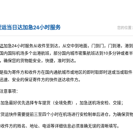
运当日达加急24小时服务
您的位置
达
加急24小时服务从收件至到达，从空中到地面，门到门，门到港，港到
国内国际机场多个出港航班，部分国内城市密集航班达到10多分钟或者半
，确保您的货物能安全，快捷，准时到达。
是指为寄件方和收件方在国内通航城市或地区的即时取即时送或当或取件
迅速、安全的保证寄件方的快件送达收件方。
注意事项：
件加急最好优先选择专车提货（全境免费），加急送机场安检、交接；
空货运快件需要提前三至四个小时在机场进行安检制单后进仓，为确保货
和收件方的姓名、地址、电话等详细信息必须准确无误的清晰填写。