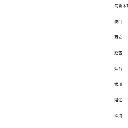
乌鲁木
厦门
西安
延吉
烟台
银川
湛江
珠海