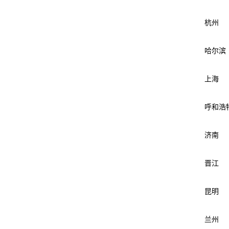
杭州
哈尔滨
上海
呼和浩
济南
晋江
昆明
兰州