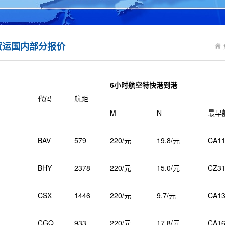
货运国内部分报价
6小时航空特快港到港
代码
航距
M
N
最早
BAV
579
220/元
19.8/元
CA11
BHY
2378
220/元
15.0/元
CZ31
CSX
1446
220/元
9.7/元
CA13
CGQ
933
220/元
17.8/元
CA16