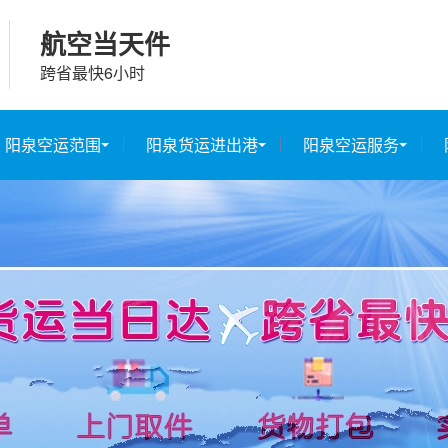
航空当天件
跨省最快6小时
阳泉空运范围
阳泉货运进出港
阳泉空运服务