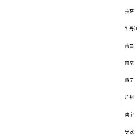
拉萨
牡丹江
南昌
南京
西宁
广州
南宁
宁波